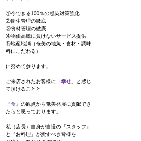
①今できる100％の感染対策強化
②衛生管理の徹底
③食材管理の徹底
④物価高騰に負けないサービス提供
⑤地産地消（奄美の地魚・食材・調味
料にこだわる）
に努めて参ります。
ご来店されたお客様に「
幸せ
」と感じ
て頂けることと
『
食
』の観点から奄美発展に貢献でき
たらと思っております。
私（店長）自身が自慢の『スタッフ』
と『お料理』が愛すべき皆様を