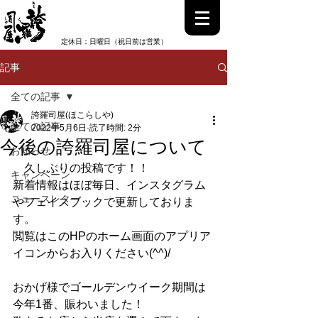
0997-52-1158
電話受付時間：13:00~22:00
定休日：日曜日（祝日前は営業）
記事
全ての記事
誇羅司屋(ほこらしや)
全ての記事
2022年5月6日
読了時間: 2分
今後の誇羅司屋について
お知らせ
　久しぶりの投稿です！！
キャンペーン
新着情報はほぼ毎日、インスタグラム
ニュースレター
やフェイスブックで更新しておりま
す。
閲覧はこのHPのホーム画面のアプリア
イコンからお入りください(^^)/
おかげ様でゴールデンウイーク期間は
今年1番、賑わいました！