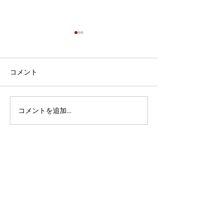
地域共通クーポンご利用
誇羅司屋がかき
のお客様へ
した♪
当店では現在、地域共通クー
今頃？？そう、今
コメント
ポンサイトにて、『紙クーポ
新発売しました。
ン』『電子クーポン』両方ご
スタ・フェイスブ
利用可能となっております
いただけたら幸いです
コメントを追加…
が、こちらの都合上、『紙ク
のホームページの
ーポン』のみのご利用とさせ
の上のインスタ・
て頂いております。あしから
ックアイコンから
ずご了承くださいませ。 当店
けます。 新着情
でご利用可能なクーポン券は
はインスタ・フェ
①新型コロナ緊急対策奄美市
をメインに実施し
応援券...
す。...