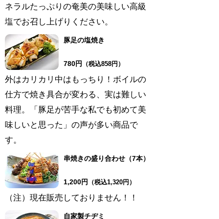
ネラルたっぷりの奄美の美味しい高級
塩でお召し上げりください。
豚足の塩焼き
780円
（
税込858
円）
外はカリカリ中はもっちり！ボイルの
仕方で焼き具合が変わる、実は難しい
料理。「豚足が苦手な私でも初めて美
味しいと思った」の声が多い商品で
す。
串焼きの盛り合わせ（7本）
1,200円
（
税込1,320
円）
​（注）現在販売しておりません！！
自家製チヂミ