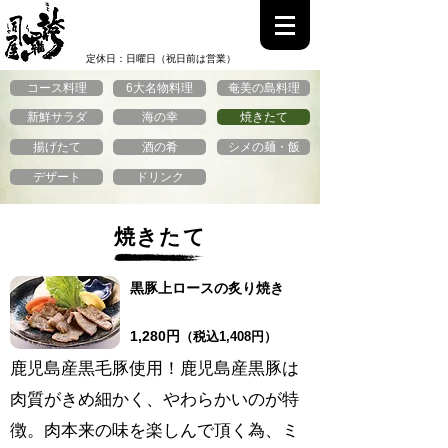
0997-52-1158
電話受付時間：13:00~22:00
定休日：日曜日（祝日前は営業）
コース料理
6大名物料理
奄美の島料理
​新鮮サラダ
海の幸
焼きたて
揚げたて
酒の肴
シメの麺・飯
デザート
ドリンク
焼きたて
黒豚上ロースの炙り焼き
1,280円
（
税込1,408円）
鹿児島産黒毛豚使用！鹿児島産黒豚は
肉質がきめ細かく、やわらかいのが特
徴。肉本来の味を楽しんで頂く為、ミ