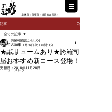
0997-52-1158
電話受付時間：13:00~22:00
定休日：日曜日（祝日前は営業）
記事
全ての記事
誇羅司屋(ほこらしや)
全ての記事
2018年11月26日
読了時間: 1分
★ボリュームあり★誇羅司
お知らせ
屋おすすめ新コース登場！
キャンペーン
更新日：
2018年11月28日
ニュースレター